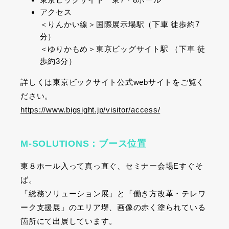
アクセス
＜りんかい線＞国際展示場駅（下車 徒歩約
7
分）
＜ゆりかもめ＞東京ビッグサイト駅 （下車 徒
歩約
3
分）
詳しくは東京ビックサイト公式
web
サイトをご覧く
ださい。
https://www.bigsight.jp/visitor/access/
M-SOLUTIONS：ブース位置
東８ホール入って真っ直ぐ、セミナー会場Eすぐそ
ば。
「総務ソリューション展」と「働き方改革・テレワ
ーク支援展」のエリア堺、画像の赤く塗られている
箇所にて出展しています。