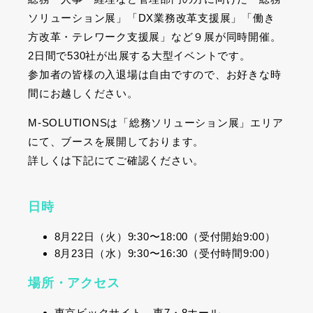
ソリューション展」「
DX
業務改革支援展」「働き
方改革・テレワーク支援展」など９展が同時開催。
2
日間で
530
社が出展する大型イベントです。
参加者の皆様の入退場は自由ですので、お好きな時
間にお越しください。
M-SOLUTIONS
は「総務ソリューション展」エリア
にて、ブースを展開しております。
詳しくは下記にてご確認ください。
日時
8
月
22
日（火）
9:30
〜
18:00
（受付開始
9:00
）
8
月
23
日（水）
9:30
〜
16:30
（受付時間
9:00
）
場所・アクセス
東京ビックサイト 東
7
・
8
ホール