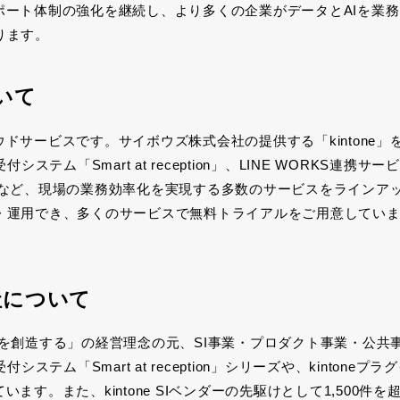
ポート体制の強化を継続し、より多くの企業がデータと
AI
を業務
ります。
いて
ウドサービスです。サイボウズ株式会社の提供する「
kintone
」
受付システム「
Smart at reception
」、
LINE WORKS
連携サービ
など、現場の業務効率化を実現する多数のサービスをラインア
・運用でき、多くのサービスで無料トライアルをご用意してい
社について
値を創造する」の経営理念の元、
SI
事業・プロダクト事業・公共
受付システム「
Smart at reception
」シリーズや、
kintone
プラグ
ています。また、
kintone SI
ベンダーの先駆けとして
1,500
件を