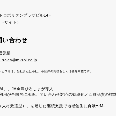
トロポリタンプラザビル
14F
ートサイト）
問い合わせ
ト営業部
_sales@m-sol.co.jp
ービス名は、当社または各社、各団体の商標もしくは登録商標です。
 at AI」、JA全農ひろしまが導入
務利用が全国的に承認、問い合わせ対応の効率化と回答品質の標
（人材派遣型）」を通じた継続支援で地域創生に貢献〜M-