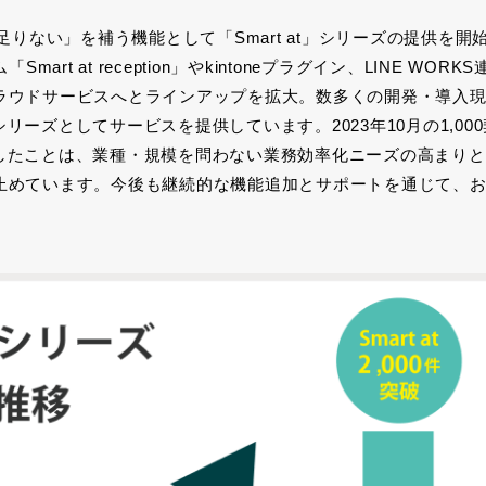
足りない」を補う機能として「
Smart at
」シリーズの提供を開
ム「
Smart at reception
」や
kintone
プラグイン、
LINE WORKS
ラウドサービスへとラインアップを拡大。数多くの開発・導入
シリーズとしてサービスを提供しています。
2023
年
10
月の
1,000
したことは、業種・規模を問わない業務効率化ニーズの高まりと
止めています。今後も継続的な機能追加とサポートを通じて、
。