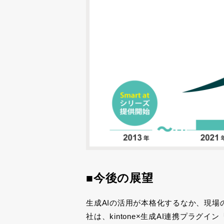
■今後の展望
生成
AI
の活用が本格化するなか、現場
社は、
kintone×
生成
AI
連携プラグイン