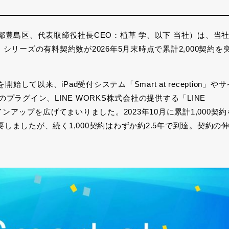
東京都豊島区、代表取締役社長
CEO
：植草 学、以下 当社）は、当
」シリーズの有料契約数が
2026
年
5
月末時点で累計
2,000
契約を
を開始して以来、
iPad
受付システム「
Smart at reception
」やサ
のプラグイン、
LINE WORKS
株式会社の提供する「
LINE
インアップを広げてまいりました。
2023
年
10
月に累計
1,000
契約
要しましたが、続く
1,000
契約はわずか約
2.5
年で到達。契約の