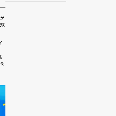
社が
突破
イ
を
伸長