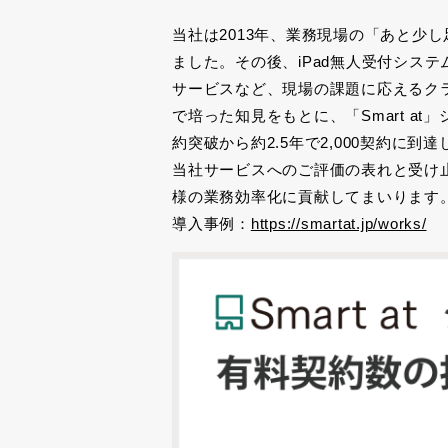
当社は
2013
年、業務現場の「あと少し
ました。その後、
iPad
無人受付システ
サービスなど、現場の課題に応えるク
で培った知見をもとに、「
Smart at
」
約突破から約
2.5
年で
2,000
契約に到達
当社サービスへのご評価の表れと受け
様の業務効率化に貢献してまいります
導入事例：
https://smartat.jp/works/