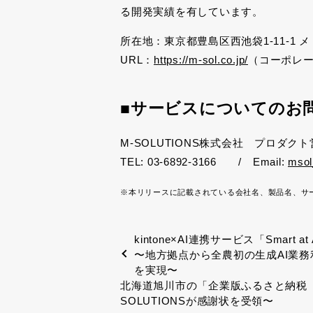
る開発実績を有しています。
所在地：東京都豊島区西池袋
1-11-1
メ
URL：
https://m-sol.co.jp/
（コーポレ
■
サービスについてのお
M-SOLUTIONS株式会社 プロダク
TEL: 03-6892-3166
/
Email:
msol
※本リリースに記載されている会社名、製品名、サ
kintone×AI連携サービス「Smart
〜地方拠点から全農初の生成AI業
を実現〜
北海道旭川市の「企業版ふるさと納税
SOLUTIONSが感謝状を受領〜