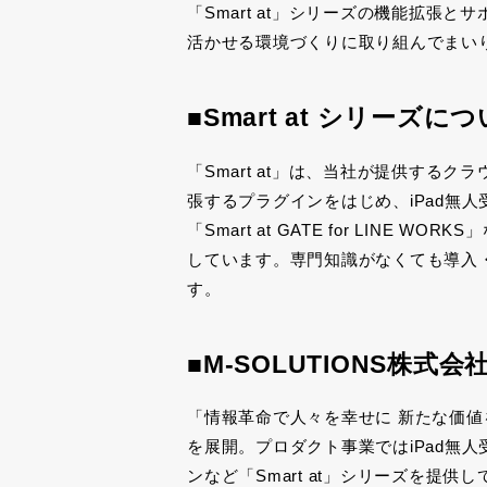
「
Smart at
」シリーズの機能拡張とサ
活かせる環境づくりに取り組んでまい
■Smart at
シリーズにつ
「
Smart at
」は、当社が提供するクラ
張するプラグインをはじめ、
iPad
無人
「
Smart at GATE for LINE WORKS
」
しています。専門知識がなくても導入
す。
■
M-SOLUTIONS
株式会
「情報革命で人々を幸せに 新たな価
を展開。プロダクト事業では
iPad
無人
ンなど「
Smart at
」シリーズを提供し