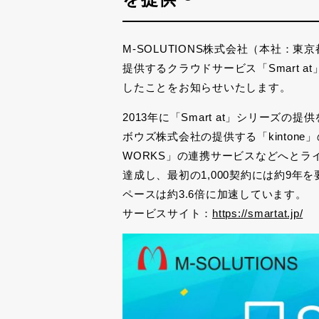
M-SOLUTIONS株式会社（本社：
提供するクラウドサービス「
Smart at
したことをお知らせいたします。
2013年に「
Smart at
」シリーズの提供
ボウズ株式会社の提供する「
kintone
」
WORKS
」の連携サービスなどへとラ
達成し、最初の
1,000
契約には約
9
年を
ペースは約
3.6
倍に加速しています。
サービスサイト：
https://smartat.jp/